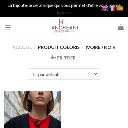
La bijouterie céramique qui vous permet d'être vous même
Ignorer
Passer
au
contenu
ACCUEIL
/
PRODUIT COLORIS
/
IVOIRE / NOIR
FILTRER