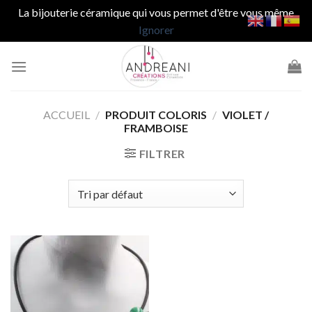
La bijouterie céramique qui vous permet d'être vous même
Ignorer
Passer
au
contenu
ACCUEIL
/
PRODUIT COLORIS
/
VIOLET /
FRAMBOISE
FILTRER