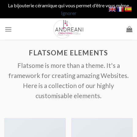
La bijouterie céramique qui vous permet d'être vous même
Ignorer
Passer
au
contenu
FLATSOME ELEMENTS
Flatsome is more than a theme. It's a
framework for creating amazing Websites.
Here is a collection of our highly
customisable elements.