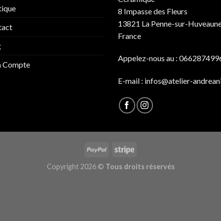
tique
8 Impasse des Fleurs
13821 La Penne-sur-Huveaun
tact
France
g
Appelez-nous au : 066287499
 Compte
E-mail :
infos@atelier-andreani
Copyright 2026 ©
Tous droits réservés