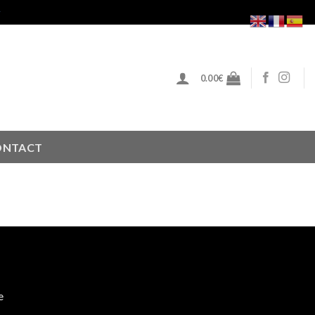
r
0.00
€
ONTACT
e