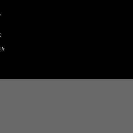
e
6
.fr