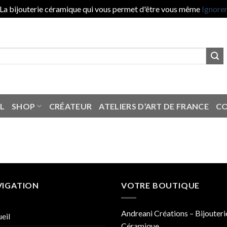
La bijouterie céramique qui vous permet d'être vous même
Ignore
L
SHOP
CRÉATEUR
ATELIERS D’ART DE FRANCE
C
VIGATION
VOTRE BOUTIQUE
Andreani Créations – Bijouteri
eil
Céramique