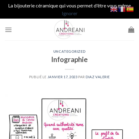
La bijouterie céramique qui vous permet d'être vous même
Ignorer
Passer
au
contenu
UNCATEGORIZED
Infographie
PUBLIÉ LE
JANVIER 17, 2023
PAR
DIAZ VALERIE