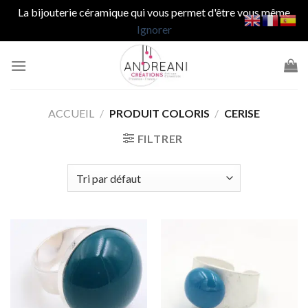
La bijouterie céramique qui vous permet d'être vous même
Ignorer
Passer
au
contenu
ACCUEIL
/
PRODUIT COLORIS
/
CERISE
FILTRER