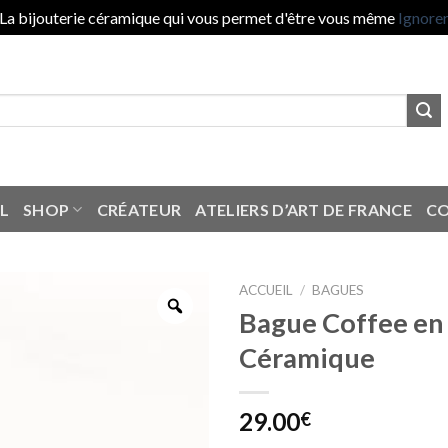
La bijouterie céramique qui vous permet d'être vous même
Ignore
L
SHOP
CRÉATEUR
ATELIERS D’ART DE FRANCE
C
ACCUEIL
/
BAGUES
Bague Coffee en
Céramique
29.00
€