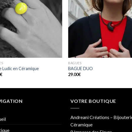
ES
BAGUES
 Ludic en Céramique
BAGUE DUO
0
€
29.00
€
VIGATION
VOTRE BOUTIQUE
Andreani Créations – Bijouteri
eil
Céramique
tique
8 Impasse des Fleurs