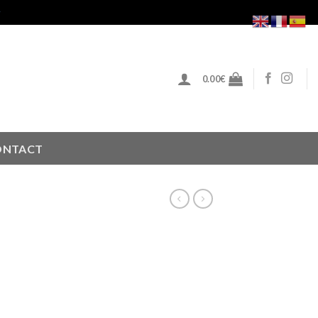
r
0.00
€
ONTACT