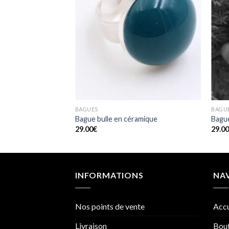
BAGUES
BAGU
Bague bulle en céramique
Bague
29.00
€
29.0
INFORMATIONS
NA
Nos points de vente
Accu
Livraison
Bou