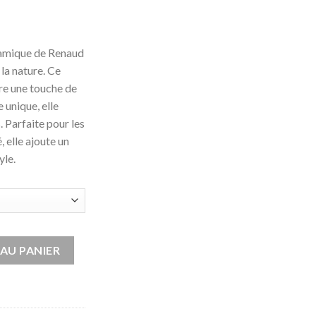
ramique de Renaud
la nature. Ce
re une touche de
e unique, elle
. Parfaite pour les
 elle ajoute un
yle.
Céramique
AU PANIER