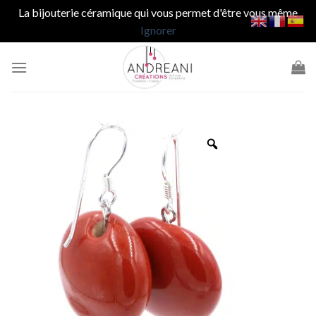
La bijouterie céramique qui vous permet d'être vous même
Ignorer
Passer
au
contenu