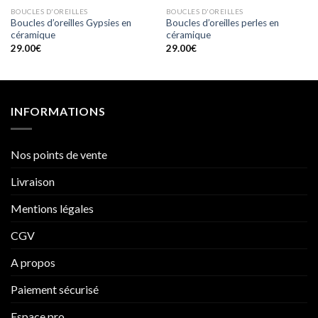
BOUCLES D'OREILLES
BOUCLES D'OREILLES
Boucles d’oreilles Gypsies en
Boucles d’oreilles perles en
céramique
céramique
29.00
€
29.00
€
INFORMATIONS
Nos points de vente
Livraison
Mentions légales
CGV
A propos
Paiement sécurisé
Espace pro