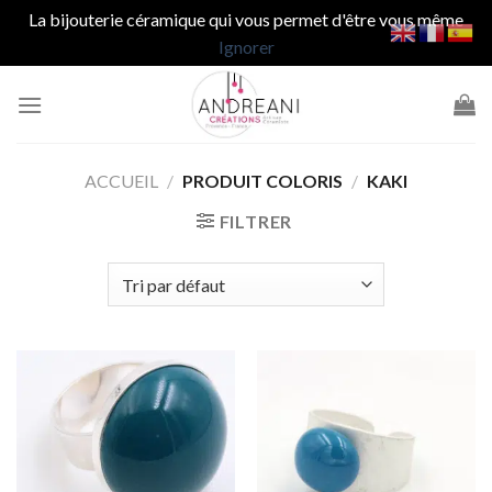
La bijouterie céramique qui vous permet d'être vous même
Ignorer
Passer
au
contenu
ACCUEIL
/
PRODUIT COLORIS
/
KAKI
FILTRER